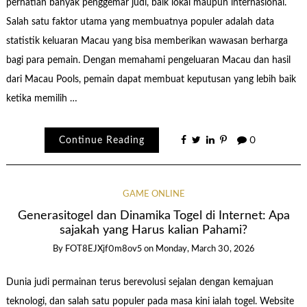
perhatian banyak penggemar judi, baik lokal maupun internasional.
Salah satu faktor utama yang membuatnya populer adalah data
statistik keluaran Macau yang bisa memberikan wawasan berharga
bagi para pemain. Dengan memahami pengeluaran Macau dan hasil
dari Macau Pools, pemain dapat membuat keputusan yang lebih baik
ketika memilih …
Continue Reading
0
GAME ONLINE
Generasitogel dan Dinamika Togel di Internet: Apa
sajakah yang Harus kalian Pahami?
By
FOT8EJXjf0m8ov5
on
Monday, March 30, 2026
Dunia judi permainan terus berevolusi sejalan dengan kemajuan
teknologi, dan salah satu populer pada masa kini ialah togel. Website