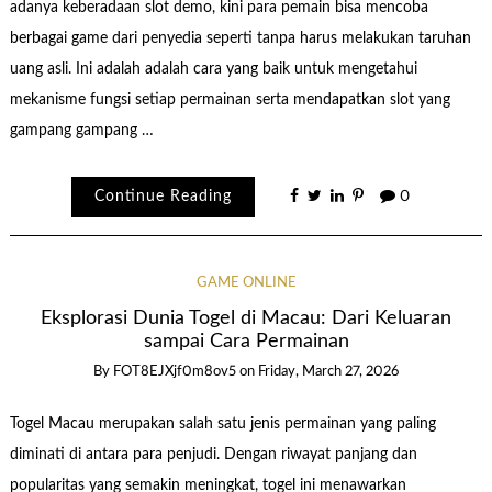
adanya keberadaan slot demo, kini para pemain bisa mencoba
berbagai game dari penyedia seperti tanpa harus melakukan taruhan
uang asli. Ini adalah adalah cara yang baik untuk mengetahui
mekanisme fungsi setiap permainan serta mendapatkan slot yang
gampang gampang …
Continue Reading
0
GAME ONLINE
Eksplorasi Dunia Togel di Macau: Dari Keluaran
sampai Cara Permainan
By
FOT8EJXjf0m8ov5
on
Friday, March 27, 2026
Togel Macau merupakan salah satu jenis permainan yang paling
diminati di antara para penjudi. Dengan riwayat panjang dan
popularitas yang semakin meningkat, togel ini menawarkan