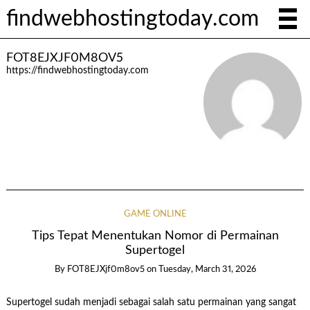
findwebhostingtoday.com
FOT8EJXJF0M8OV5
https://findwebhostingtoday.com
GAME ONLINE
Tips Tepat Menentukan Nomor di Permainan
Supertogel
By
FOT8EJXjf0m8ov5
on
Tuesday, March 31, 2026
Supertogel sudah menjadi sebagai salah satu permainan yang sangat