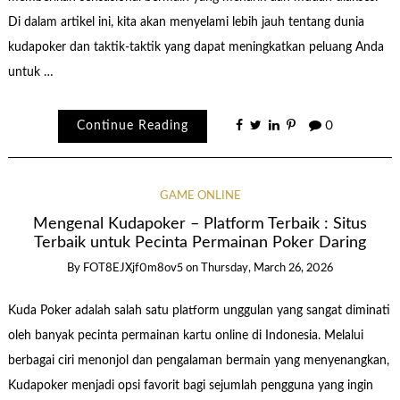
Di dalam artikel ini, kita akan menyelami lebih jauh tentang dunia
kudapoker dan taktik-taktik yang dapat meningkatkan peluang Anda
untuk …
Continue Reading
0
GAME ONLINE
Mengenal Kudapoker – Platform Terbaik : Situs
Terbaik untuk Pecinta Permainan Poker Daring
By
FOT8EJXjf0m8ov5
on
Thursday, March 26, 2026
Kuda Poker adalah salah satu platform unggulan yang sangat diminati
oleh banyak pecinta permainan kartu online di Indonesia. Melalui
berbagai ciri menonjol dan pengalaman bermain yang menyenangkan,
Kudapoker menjadi opsi favorit bagi sejumlah pengguna yang ingin