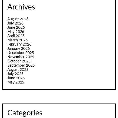
Archives
August 2026
July 2026
June 2026
May 2026
April 2026
March 2026
February 2026
January 2026
December 2025
November 2025
October 2025
September 2025
August 2025
July 2025
June 2025
May 2025
Categories