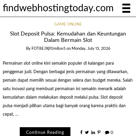
findwebhostingtoday.com
GAME ONLINE
Slot Deposit Pulsa: Kemudahan dan Keuntungan
Dalam Bermain Slot
By
FOT8EJXjf0m8ov5
on
Monday, July 13, 2026
Permainan slot online kini semakin populer di kalangan para
penggemar judi. Dengan berbagai jenis permainan yang ditawarkan,
pemain dapat memilih sesuai dengan selera dan budget mereka. Salah
satu inovasi yang membuat permainan ini semakin menarik adalah
kemudahan dalam melakukan deposit melalui pulsa. Slot deposit
pulsa menjadi pilihan utama bagi banyak orang karena praktis dan
cepat, …
Continue Reading
0