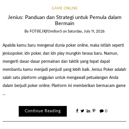
GAME ONLINE
Jenius: Panduan dan Strategi untuk Pemula dalam
Bermain
By
FOT8EJXjf0m8ov5
on
Saturday, July 11, 2026
Apabila kamu baru mengenal dunia poker online, maka istilah seperti
jeniuspoker, idn poker, dan idn play mungkin terasa baru. Namun,
mengerti dasar-dasar permainan dan taktik yang tepat dapat
membantu kamu menjadi penjudi yang lebih baik. Jenius Poker adalah
salah satu platform unggulan untuk mengawali petualangan Anda
dalam berjudi poker online. Platform ini memberikan bermacam game
…
Continue Reading
0