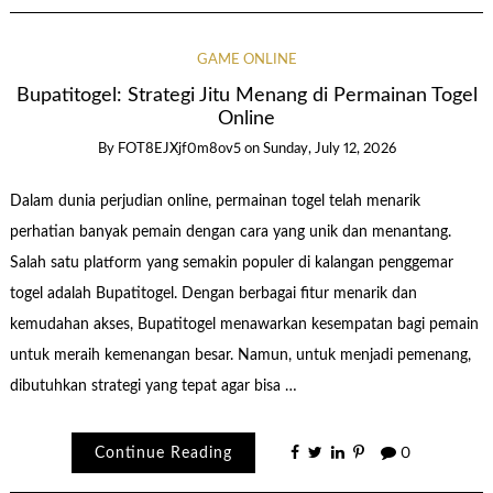
GAME ONLINE
Bupatitogel: Strategi Jitu Menang di Permainan Togel
Online
By
FOT8EJXjf0m8ov5
on
Sunday, July 12, 2026
Dalam dunia perjudian online, permainan togel telah menarik
perhatian banyak pemain dengan cara yang unik dan menantang.
Salah satu platform yang semakin populer di kalangan penggemar
togel adalah Bupatitogel. Dengan berbagai fitur menarik dan
kemudahan akses, Bupatitogel menawarkan kesempatan bagi pemain
untuk meraih kemenangan besar. Namun, untuk menjadi pemenang,
dibutuhkan strategi yang tepat agar bisa …
Continue Reading
0