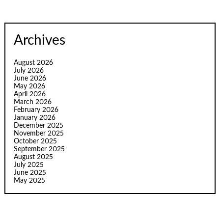
Archives
August 2026
July 2026
June 2026
May 2026
April 2026
March 2026
February 2026
January 2026
December 2025
November 2025
October 2025
September 2025
August 2025
July 2025
June 2025
May 2025