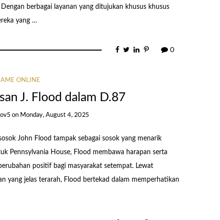
i. Dengan berbagai layanan yang ditujukan khusus khusus
mereka yang …
0
AME ONLINE
an J. Flood dalam D.87
ov5
on
Monday, August 4, 2025
, sosok John Flood tampak sebagai sosok yang menarik
untuk Pennsylvania House, Flood membawa harapan serta
erubahan positif bagi masyarakat setempat. Lewat
n yang jelas terarah, Flood bertekad dalam memperhatikan