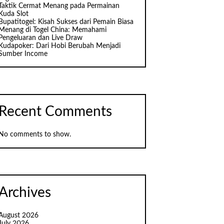
Taktik Cermat Menang pada Permainan
Kuda Slot
Bupatitogel: Kisah Sukses dari Pemain Biasa
Menang di Togel China: Memahami
Pengeluaran dan Live Draw
Kudapoker: Dari Hobi Berubah Menjadi
Sumber Income
Recent Comments
No comments to show.
Archives
August 2026
July 2026