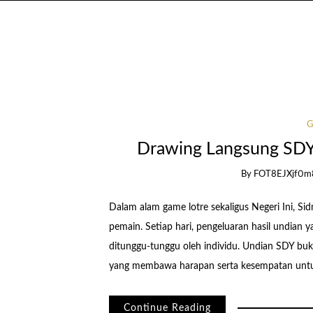
G
Drawing Langsung SDY
By
FOT8EJXjf0m
Dalam alam game lotre sekaligus Negeri Ini, Sid
pemain. Setiap hari, pengeluaran hasil undian 
ditunggu-tunggu oleh individu. Undian SDY buka
yang membawa harapan serta kesempatan untuk p
Continue Reading