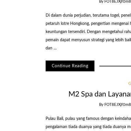
By
FOT8EJXjf0m8
Di dalam dunia perjudian, terutama togel, penel
petaruh lotre Hongkong, pengertian mengenai 
keuntungan tersendiri. Dengan mengetahui rahas
pemain dapat menyusun strategi yang lebih b
dan …
Continue Reading
G
M2 Spa dan Layanan
By
FOT8EJXjf0m8
Pulau Bali, pulau yang famous dengan keinda
pengalaman tiada duanya yang tiada duanya mela