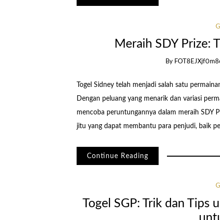
G
Meraih SDY Prize: T
By
FOT8EJXjf0m8
Togel Sidney telah menjadi salah satu permainan
Dengan peluang yang menarik dan variasi perma
mencoba peruntungannya dalam meraih SDY Prize
jitu yang dapat membantu para penjudi, baik
Continue Reading
G
Togel SGP: Trik dan Tip
unt