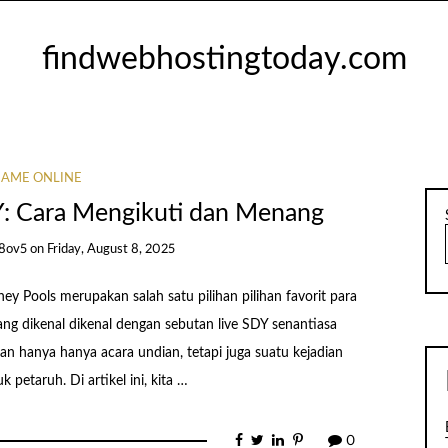
findwebhostingtoday.com
AME ONLINE
: Cara Mengikuti dan Menang
8ov5
on
Friday, August 8, 2025
ney Pools merupakan salah satu pilihan pilihan favorit para
yang dikenal dikenal dengan sebutan live SDY senantiasa
n hanya hanya acara undian, tetapi juga suatu kejadian
etaruh. Di artikel ini, kita …
0