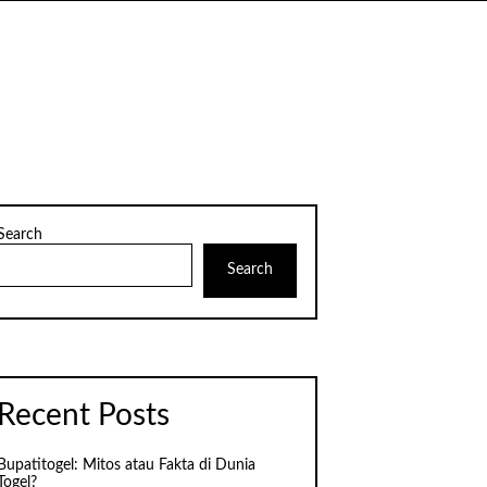
Search
Search
Recent Posts
Bupatitogel: Mitos atau Fakta di Dunia
Togel?