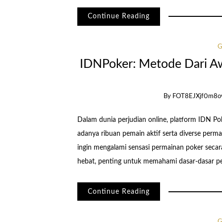
Continue Reading
G
IDNPoker: Metode Dari Aw
By
FOT8EJXjf0m8o
Dalam dunia perjudian online, platform IDN Pok
adanya ribuan pemain aktif serta diverse permai
ingin mengalami sensasi permainan poker secar
hebat, penting untuk memahami dasar-dasar per
Continue Reading
G