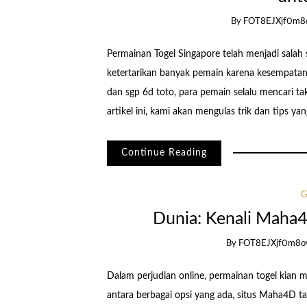
By
FOT8EJXjf0m8
Permainan Togel Singapore telah menjadi salah 
ketertarikan banyak pemain karena kesempatan
dan sgp 6d toto, para pemain selalu mencari 
artikel ini, kami akan mengulas trik dan tips 
Continue Reading
G
Dunia: Kenali Maha4
By
FOT8EJXjf0m8o
Dalam perjudian online, permainan togel kian m
antara berbagai opsi yang ada, situs Maha4D ta