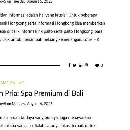
ov5
on
Tuesday, August 5, 2025
itian informasi adalah hal yang krusial. Untuk beberapa
hasil Hongkong serta informasi Hongkong bisa memberikan
ia di balik informasi hk paito serta paito Hongkong, para
aik baik untuk menambah peluang kemenangan. Lotre HK
0
AME ONLINE
 Pria: Spa Premium di Bali
ov5
on
Monday, August 4, 2025
han alam dan budaya yang budaya, juga menawarkan
lui spa yang spa. Salah satunya lokasi terbaik untuk