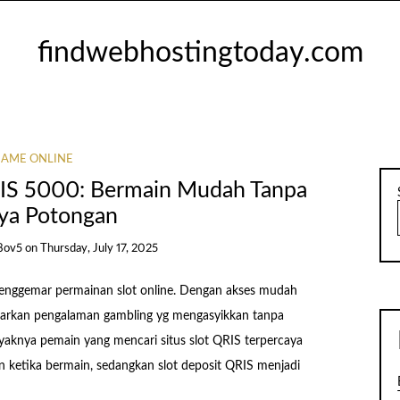
findwebhostingtoday.com
AME ONLINE
IS 5000: Bermain Mudah Tanpa
ya Potongan
8ov5
on
Thursday, July 17, 2025
penggemar permainan slot online. Dengan akses mudah
awarkan pengalaman gambling yg mengasyikkan tanpa
yaknya pemain yang mencari situs slot QRIS terpercaya
ketika bermain, sedangkan slot deposit QRIS menjadi