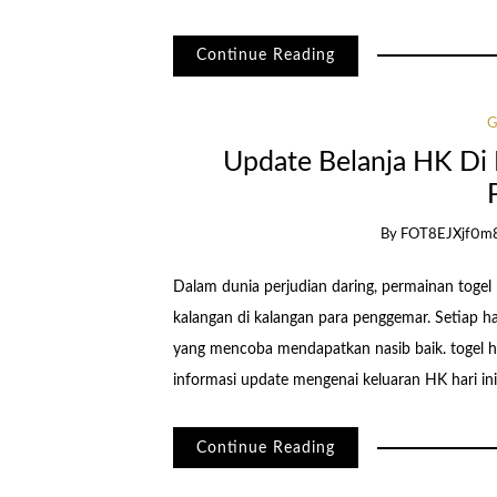
Continue Reading
G
Update Belanja HK Di 
By
FOT8EJXjf0m
Dalam dunia perjudian daring, permainan togel
kalangan di kalangan para penggemar. Setiap ha
yang mencoba mendapatkan nasib baik. togel h
informasi update mengenai keluaran HK hari in
Continue Reading