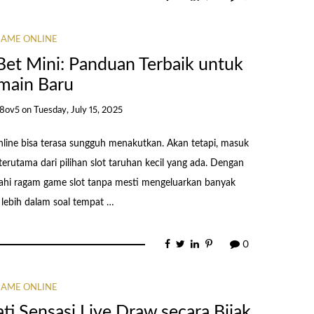
AME ONLINE
Bet Mini: Panduan Terbaik untuk
main Baru
8ov5
on
Tuesday, July 15, 2025
line bisa terasa sungguh menakutkan. Akan tetapi, masuk
erutama dari pilihan slot taruhan kecil yang ada. Dengan
jahi ragam game slot tanpa mesti mengeluarkan banyak
 lebih dalam soal tempat …
0
AME ONLINE
i Sensasi Live Draw secara Bijak