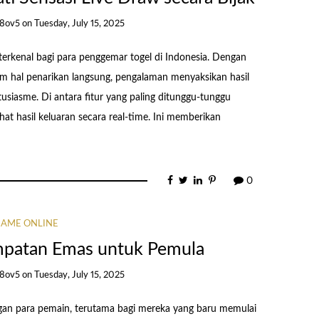
8ov5
on
Tuesday, July 15, 2025
terkenal bagi para penggemar togel di Indonesia. Dengan
m hal penarikan langsung, pengalaman menyaksikan hasil
iasme. Di antara fitur yang paling ditunggu-tunggu
at hasil keluaran secara real-time. Ini memberikan
0
AME ONLINE
empatan Emas untuk Pemula
8ov5
on
Tuesday, July 15, 2025
ngan para pemain, terutama bagi mereka yang baru memulai