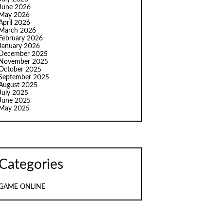
June 2026
May 2026
April 2026
March 2026
February 2026
January 2026
December 2025
November 2025
October 2025
September 2025
August 2025
July 2025
June 2025
May 2025
Categories
GAME ONLINE