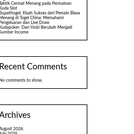
Taktik Cermat Menang pada Permainan
Kuda Slot
Bupatitogel: Kisah Sukses dari Pemain Biasa
Menang di Togel China: Memahami
Pengeluaran dan Live Draw
Kudapoker: Dari Hobi Berubah Menjadi
Sumber Income
Recent Comments
No comments to show.
Archives
August 2026
July 2026