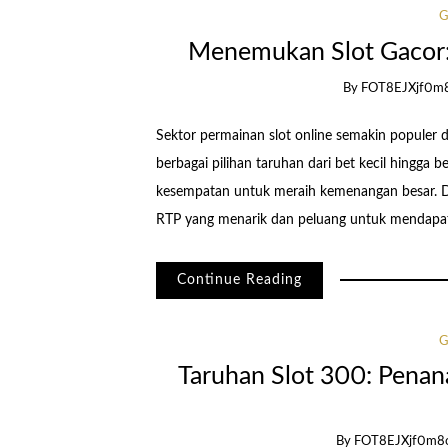
G
Menemukan Slot Gacor: 
By
FOT8EJXjf0m
Sektor permainan slot online semakin populer d
berbagai pilihan taruhan dari bet kecil hingga 
kesempatan untuk meraih kemenangan besar. Di
RTP yang menarik dan peluang untuk mendapat
Continue Reading
G
Taruhan Slot 300: Pena
By
FOT8EJXjf0m8