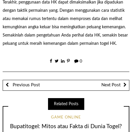
Terakhir, penggunaan data HK dapat dimaksimalkan jika dipadukan
dengan taktik permainan yang. Dengan menggunakan cara statistik
atau memakai rumus tertentu dalam memproses data dan melihat
kemungkinan angka keluar bisa meningkatkan peluang kemenangan.
Semakinlah dalam pengetahuan Anda perihal data HK, semakin besar
peluang untuk meraih kemenangan dalam permainan togel HK.
0
Previous Post
Next Post
Related Posts
GAME ONLINE
Bupatitogel: Mitos atau Fakta di Dunia Togel?