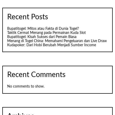
Recent Posts
Bupatitogel: Mitos atau Fakta di Dunia Togel?
Taktik Cermat Menang pada Permainan Kuda Slot
Bupatitogel: Kisah Sukses dari Pemain Biasa
Menang di Togel China: Memahami Pengeluaran dan Live Draw
Kudapoker: Dari Hobi Berubah Menjadi Sumber Income
Recent Comments
No comments to show.