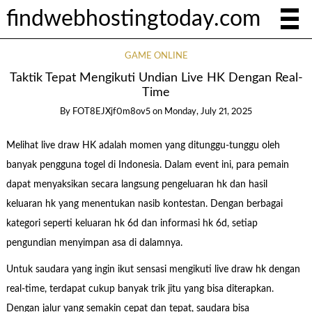
findwebhostingtoday.com
GAME ONLINE
Taktik Tepat Mengikuti Undian Live HK Dengan Real-
Time
By
FOT8EJXjf0m8ov5
on
Monday, July 21, 2025
Melihat live draw HK adalah momen yang ditunggu-tunggu oleh
banyak pengguna togel di Indonesia. Dalam event ini, para pemain
dapat menyaksikan secara langsung pengeluaran hk dan hasil
keluaran hk yang menentukan nasib kontestan. Dengan berbagai
kategori seperti keluaran hk 6d dan informasi hk 6d, setiap
pengundian menyimpan asa di dalamnya.
Untuk saudara yang ingin ikut sensasi mengikuti live draw hk dengan
real-time, terdapat cukup banyak trik jitu yang bisa diterapkan.
Dengan jalur yang semakin cepat dan tepat, saudara bisa