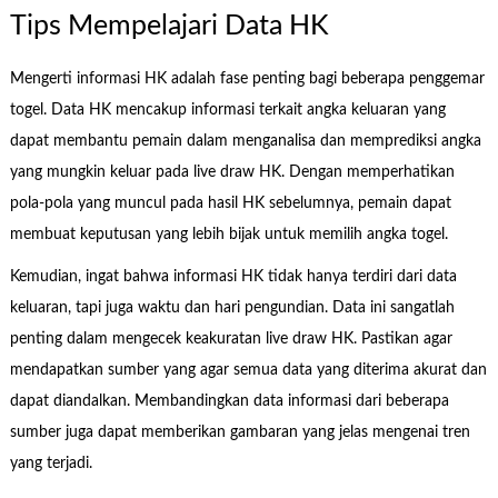
Tips Mempelajari Data HK
Mengerti informasi HK adalah fase penting bagi beberapa penggemar
togel. Data HK mencakup informasi terkait angka keluaran yang
dapat membantu pemain dalam menganalisa dan memprediksi angka
yang mungkin keluar pada live draw HK. Dengan memperhatikan
pola-pola yang muncul pada hasil HK sebelumnya, pemain dapat
membuat keputusan yang lebih bijak untuk memilih angka togel.
Kemudian, ingat bahwa informasi HK tidak hanya terdiri dari data
keluaran, tapi juga waktu dan hari pengundian. Data ini sangatlah
penting dalam mengecek keakuratan live draw HK. Pastikan agar
mendapatkan sumber yang agar semua data yang diterima akurat dan
dapat diandalkan. Membandingkan data informasi dari beberapa
sumber juga dapat memberikan gambaran yang jelas mengenai tren
yang terjadi.