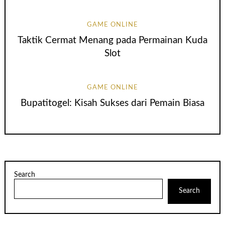
GAME ONLINE
Taktik Cermat Menang pada Permainan Kuda
Slot
GAME ONLINE
Bupatitogel: Kisah Sukses dari Pemain Biasa
Search
Search