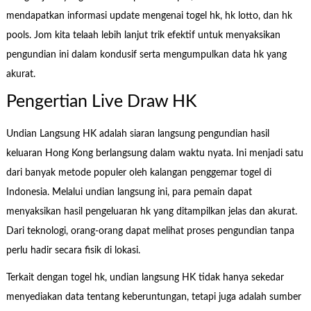
mendapatkan informasi update mengenai togel hk, hk lotto, dan hk
pools. Jom kita telaah lebih lanjut trik efektif untuk menyaksikan
pengundian ini dalam kondusif serta mengumpulkan data hk yang
akurat.
Pengertian Live Draw HK
Undian Langsung HK adalah siaran langsung pengundian hasil
keluaran Hong Kong berlangsung dalam waktu nyata. Ini menjadi satu
dari banyak metode populer oleh kalangan penggemar togel di
Indonesia. Melalui undian langsung ini, para pemain dapat
menyaksikan hasil pengeluaran hk yang ditampilkan jelas dan akurat.
Dari teknologi, orang-orang dapat melihat proses pengundian tanpa
perlu hadir secara fisik di lokasi.
Terkait dengan togel hk, undian langsung HK tidak hanya sekedar
menyediakan data tentang keberuntungan, tetapi juga adalah sumber