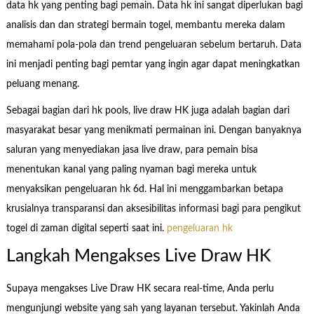
data hk yang penting bagi pemain. Data hk ini sangat diperlukan bagi
analisis dan dan strategi bermain togel, membantu mereka dalam
memahami pola-pola dan trend pengeluaran sebelum bertaruh. Data
ini menjadi penting bagi pemtar yang ingin agar dapat meningkatkan
peluang menang.
Sebagai bagian dari hk pools, live draw HK juga adalah bagian dari
masyarakat besar yang menikmati permainan ini. Dengan banyaknya
saluran yang menyediakan jasa live draw, para pemain bisa
menentukan kanal yang paling nyaman bagi mereka untuk
menyaksikan pengeluaran hk 6d. Hal ini menggambarkan betapa
krusialnya transparansi dan aksesibilitas informasi bagi para pengikut
togel di zaman digital seperti saat ini.
pengeluaran hk
Langkah Mengakses Live Draw HK
Supaya mengakses Live Draw HK secara real-time, Anda perlu
mengunjungi website yang sah yang layanan tersebut. Yakinlah Anda