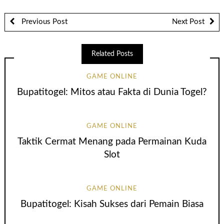
Previous Post
Next Post
Related Posts
GAME ONLINE
Bupatitogel: Mitos atau Fakta di Dunia Togel?
GAME ONLINE
Taktik Cermat Menang pada Permainan Kuda
Slot
GAME ONLINE
Bupatitogel: Kisah Sukses dari Pemain Biasa