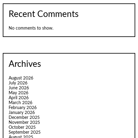
Recent Comments
No comments to show.
Archives
August 2026
July 2026
June 2026
May 2026
April 2026
March 2026
February 2026
January 2026
December 2025
November 2025
October 2025
September 2025
August 2025