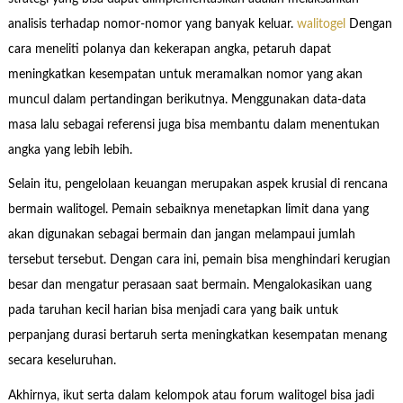
analisis terhadap nomor-nomor yang banyak keluar.
walitogel
Dengan
cara meneliti polanya dan kekerapan angka, petaruh dapat
meningkatkan kesempatan untuk meramalkan nomor yang akan
muncul dalam pertandingan berikutnya. Menggunakan data-data
masa lalu sebagai referensi juga bisa membantu dalam menentukan
angka yang lebih lebih.
Selain itu, pengelolaan keuangan merupakan aspek krusial di rencana
bermain walitogel. Pemain sebaiknya menetapkan limit dana yang
akan digunakan sebagai bermain dan jangan melampaui jumlah
tersebut tersebut. Dengan cara ini, pemain bisa menghindari kerugian
besar dan mengatur perasaan saat bermain. Mengalokasikan uang
pada taruhan kecil harian bisa menjadi cara yang baik untuk
perpanjang durasi bertaruh serta meningkatkan kesempatan menang
secara keseluruhan.
Akhirnya, ikut serta dalam kelompok atau forum walitogel bisa jadi