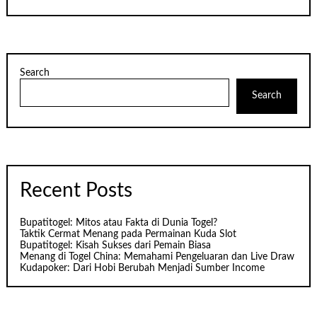
Search
Search
Recent Posts
Bupatitogel: Mitos atau Fakta di Dunia Togel?
Taktik Cermat Menang pada Permainan Kuda Slot
Bupatitogel: Kisah Sukses dari Pemain Biasa
Menang di Togel China: Memahami Pengeluaran dan Live Draw
Kudapoker: Dari Hobi Berubah Menjadi Sumber Income