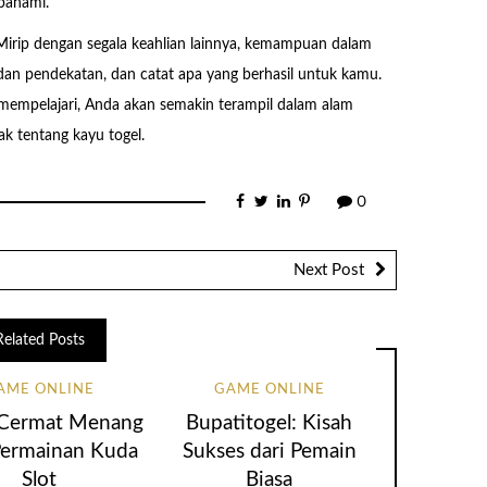
ipahami.
 Mirip dengan segala keahlian lainnya, kemampuan dalam
k dan pendekatan, dan catat apa yang berhasil untuk kamu.
empelajari, Anda akan semakin terampil dalam alam
k tentang kayu togel.
0
Next Post
Related Posts
AME ONLINE
GAME ONLINE
 Cermat Menang
Bupatitogel: Kisah
Permainan Kuda
Sukses dari Pemain
Slot
Biasa