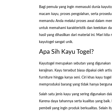
Bagi pemula yang ingin memasuki dunia kayuto
macam kayu, proses pengolahan, serta prosedur 
memandu Anda melalui proses awal dalam meny
untuk memahami karakteristik dan keelokan dari
hasil yang dihasilkan dari material ini. Mari kit
kayutogel sangat unik.
Apa Sih Kayu Togel?
Kayutogel merupakan sebutan yang digunakan u
kerajinan. Kayu tersebut biasa dipakai oleh ar
furniture hingga karya seni. Ciri khas kayu togel
memproduksi barang yang tidak hanya berguna t
Salah satu jenis kayu yang sering digunakan d
Karena daya tahannya serta kualitas yang baik
pembeli yang ingin produk berkualitas. Selain i