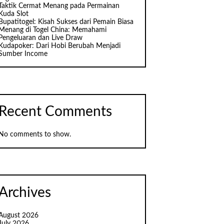
Taktik Cermat Menang pada Permainan
Kuda Slot
Bupatitogel: Kisah Sukses dari Pemain Biasa
Menang di Togel China: Memahami
Pengeluaran dan Live Draw
Kudapoker: Dari Hobi Berubah Menjadi
Sumber Income
Recent Comments
No comments to show.
Archives
August 2026
July 2026