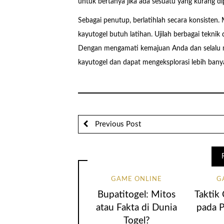
untuk bertanya jika ada sesuatu yang kurang d
Sebagai penutup, berlatihlah secara konsisten.
kayutogel butuh latihan. Ujilah berbagai tekni
Dengan mengamati kemajuan Anda dan selalu m
kayutogel dan dapat mengeksplorasi lebih banya
Previous Post
GAME ONLINE
G
Bupatitogel: Mitos
Taktik
atau Fakta di Dunia
pada 
Togel?