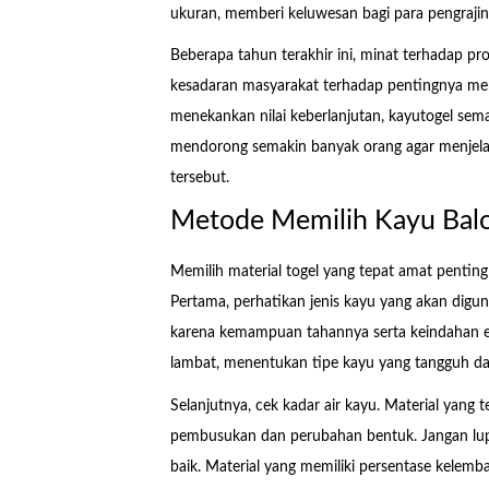
ukuran, memberi keluwesan bagi para pengrajin 
Beberapa tahun terakhir ini, minat terhadap p
kesadaran masyarakat terhadap pentingnya mem
menekankan nilai keberlanjutan, kayutogel sem
mendorong semakin banyak orang agar menjelaj
tersebut.
Metode Memilih Kayu Balo
Memilih material togel yang tepat amat penting
Pertama, perhatikan jenis kayu yang akan digun
karena kemampuan tahannya serta keindahan es
lambat, menentukan tipe kayu yang tangguh da
Selanjutnya, cek kadar air kayu. Material yan
pembusukan dan perubahan bentuk. Jangan lu
baik. Material yang memiliki persentase kelem