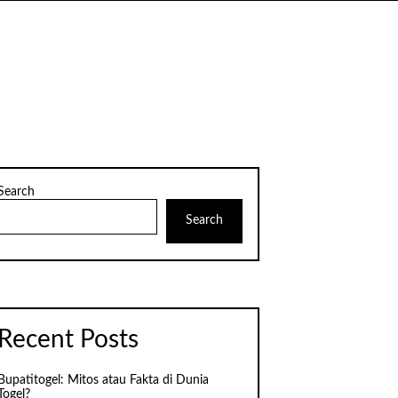
Search
Search
Recent Posts
Bupatitogel: Mitos atau Fakta di Dunia
Togel?