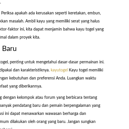
.
u. Periksa apakah ada kerusakan seperti keretakan, embun,
kkan masalah. Ambil kayu yang memiliki serat yang halus
or-faktor ini, kita dapat menjamin bahwa kayu togel yang
mal dalam proyek kita.
a Baru
gel, penting untuk mengetahui dasar-dasar permainan ini.
ipakai dan karakteristiknya.
kayutogel
Kayu togel memiliki
 dengan kebutuhan dan preferensi Anda. Luangkan waktu
faat yang diberikannya.
g dengan kelompok atau forum yang berbicara tentang
u banyak pendatang baru dan pemain berpengalaman yang
kusi ini dapat menawarkan wawasan berharga dan
um dilakukan oleh orang yang baru. Jangan sungkan