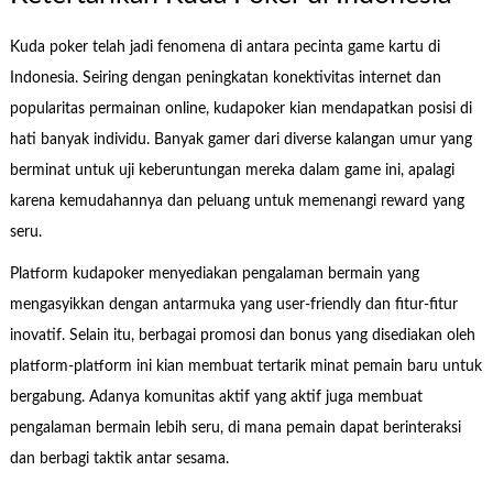
Kuda poker telah jadi fenomena di antara pecinta game kartu di
Indonesia. Seiring dengan peningkatan konektivitas internet dan
popularitas permainan online, kudapoker kian mendapatkan posisi di
hati banyak individu. Banyak gamer dari diverse kalangan umur yang
berminat untuk uji keberuntungan mereka dalam game ini, apalagi
karena kemudahannya dan peluang untuk memenangi reward yang
seru.
Platform kudapoker menyediakan pengalaman bermain yang
mengasyikkan dengan antarmuka yang user-friendly dan fitur-fitur
inovatif. Selain itu, berbagai promosi dan bonus yang disediakan oleh
platform-platform ini kian membuat tertarik minat pemain baru untuk
bergabung. Adanya komunitas aktif yang aktif juga membuat
pengalaman bermain lebih seru, di mana pemain dapat berinteraksi
dan berbagi taktik antar sesama.