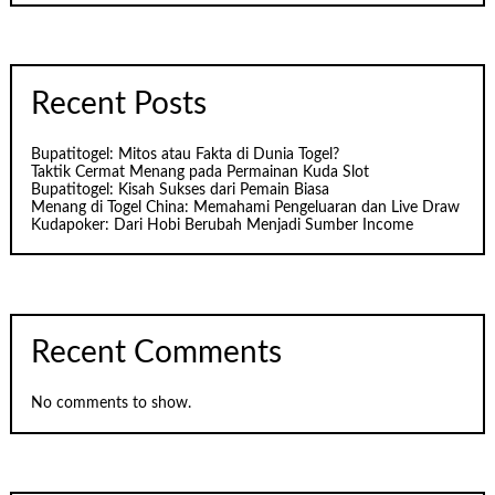
Recent Posts
Bupatitogel: Mitos atau Fakta di Dunia Togel?
Taktik Cermat Menang pada Permainan Kuda Slot
Bupatitogel: Kisah Sukses dari Pemain Biasa
Menang di Togel China: Memahami Pengeluaran dan Live Draw
Kudapoker: Dari Hobi Berubah Menjadi Sumber Income
Recent Comments
No comments to show.