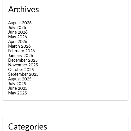
Archives
August 2026
July 2026
June 2026
May 2026
April 2026
March 2026
February 2026
January 2026
December 2025
November 2025
October 2025
September 2025
August 2025
July 2025
June 2025
May 2025
Categories