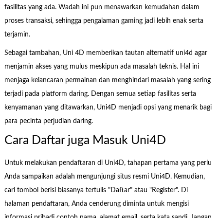
fasilitas yang ada. Wadah ini pun menawarkan kemudahan dalam
proses transaksi, sehingga pengalaman gaming jadi lebih enak serta
terjamin.
Sebagai tambahan, Uni 4D memberikan tautan alternatif uni4d agar
menjamin akses yang mulus meskipun ada masalah teknis. Hal ini
menjaga kelancaran permainan dan menghindari masalah yang sering
terjadi pada platform daring. Dengan semua setiap fasilitas serta
kenyamanan yang ditawarkan, Uni4D menjadi opsi yang menarik bagi
para pecinta perjudian daring.
Cara Daftar juga Masuk Uni4D
Untuk melakukan pendaftaran di Uni4D, tahapan pertama yang perlu
Anda sampaikan adalah mengunjungi situs resmi Uni4D. Kemudian,
cari tombol berisi biasanya tertulis "Daftar" atau "Register". Di
halaman pendaftaran, Anda cenderung diminta untuk mengisi
informasi pribadi contoh nama, alamat email, serta kata sandi. Jangan