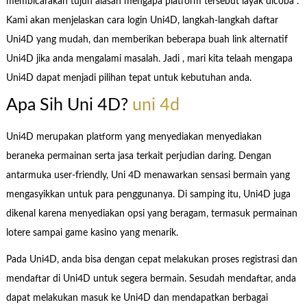
membicarakan tujuh alasan mengapa platform tersebut layak dicoba .
Kami akan menjelaskan cara login Uni4D, langkah-langkah daftar
Uni4D yang mudah, dan memberikan beberapa buah link alternatif
Uni4D jika anda mengalami masalah. Jadi , mari kita telaah mengapa
Uni4D dapat menjadi pilihan tepat untuk kebutuhan anda.
Apa Sih Uni 4D?
uni 4d
Uni4D merupakan platform yang menyediakan menyediakan
beraneka permainan serta jasa terkait perjudian daring. Dengan
antarmuka user-friendly, Uni 4D menawarkan sensasi bermain yang
mengasyikkan untuk para penggunanya. Di samping itu, Uni4D juga
dikenal karena menyediakan opsi yang beragam, termasuk permainan
lotere sampai game kasino yang menarik.
Pada Uni4D, anda bisa dengan cepat melakukan proses registrasi dan
mendaftar di Uni4D untuk segera bermain. Sesudah mendaftar, anda
dapat melakukan masuk ke Uni4D dan mendapatkan berbagai