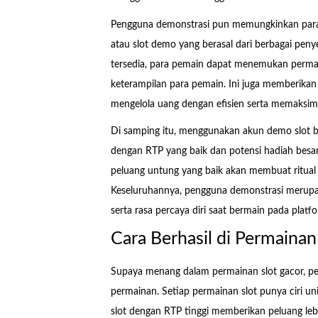
Pengguna demonstrasi pun memungkinkan para 
atau slot demo yang berasal dari berbagai pen
tersedia, para pemain dapat menemukan perma
keterampilan para pemain. Ini juga memberikan 
mengelola uang dengan efisien serta memaksi
Di samping itu, menggunakan akun demo slot 
dengan RTP yang baik dan potensi hadiah bes
peluang untung yang baik akan membuat ritual
Keseluruhannya, pengguna demonstrasi merupak
serta rasa percaya diri saat bermain pada platf
Cara Berhasil di Permainan
Supaya menang dalam permainan slot gacor, pen
permainan. Setiap permainan slot punya ciri uni
slot dengan RTP tinggi memberikan peluang le