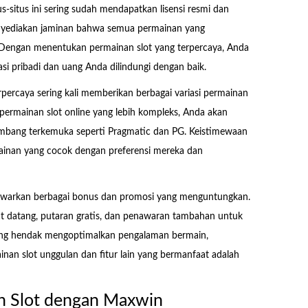
situs ini sering sudah mendapatkan lisensi resmi dan
menyediakan jaminan bahwa semua permainan yang
l. Dengan menentukan permainan slot yang terpercaya, Anda
si pribadi dan uang Anda dilindungi dengan baik.
percaya sering kali memberikan berbagai variasi permainan
 permainan slot online yang lebih kompleks, Anda akan
mbang terkemuka seperti Pragmatic dan PG. Keistimewaan
nan yang cocok dengan preferensi mereka dan
menawarkan berbagai bonus dan promosi yang menguntungkan.
 datang, putaran gratis, dan penawaran tambahan untuk
ng hendak mengoptimalkan pengalaman bermain,
n slot unggulan dan fitur lain yang bermanfaat adalah
n Slot dengan Maxwin