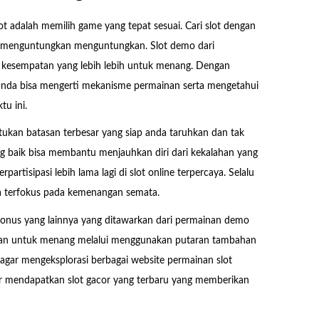
ot adalah memilih game yang tepat sesuai. Cari slot dengan
ng menguntungkan menguntungkan. Slot demo dari
 kesempatan yang lebih lebih untuk menang. Dengan
nda bisa mengerti mekanisme permainan serta mengetahui
u ini.
ntukan batasan terbesar yang siap anda taruhkan dan tak
g baik bisa membantu menjauhkan diri dari kekalahan yang
artisipasi lebih lama lagi di slot online terpercaya. Selalu
a terfokus pada kemenangan semata.
a bonus yang lainnya yang ditawarkan dari permainan demo
mpatan untuk menang melalui menggunakan putaran tambahan
agar mengeksplorasi berbagai website permainan slot
ar mendapatkan slot gacor yang terbaru yang memberikan