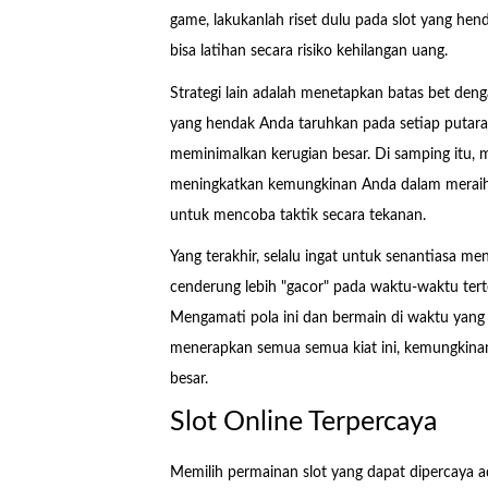
game, lakukanlah riset dulu pada slot yang h
bisa latihan secara risiko kehilangan uang.
Strategi lain adalah menetapkan batas bet deng
yang hendak Anda taruhkan pada setiap putara
meminimalkan kerugian besar. Di samping itu, 
meningkatkan kemungkinan Anda dalam meraih 
untuk mencoba taktik secara tekanan.
Yang terakhir, selalu ingat untuk senantiasa 
cenderung lebih "gacor" pada waktu-waktu tert
Mengamati pola ini dan bermain di waktu yan
menerapkan semua semua kiat ini, kemungkinan
besar.
Slot Online Terpercaya
Memilih permainan slot yang dapat dipercaya a