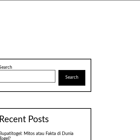
Search
Search
Recent Posts
Bupatitogel: Mitos atau Fakta di Dunia
Togel?