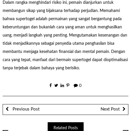
Dalam rangka menghindari risiko ini, pemain dianjurkan untuk
membangun sikap yang bijaksana terhadap perjudian. Memahami
bahwa supertogel adalah permainan yang sangat bergantung pada
keberuntungan dan bukanlah cara yang aman untuk menghasilkan
uang, menjadi langkah yang penting. Mengutamakan kesenangan dan
tidak menjadikannya sebagai penyedia utama penghasilan bisa
membantu menjaga kesehatan finansial dan mental pemain. Dengan
cara yang tepat, manfaat dari bermain supertogel dapat dioptimalisasi
tanpa terjebak dalam bahaya yang berisiko.
0
Previous Post
Next Post
Related Posts