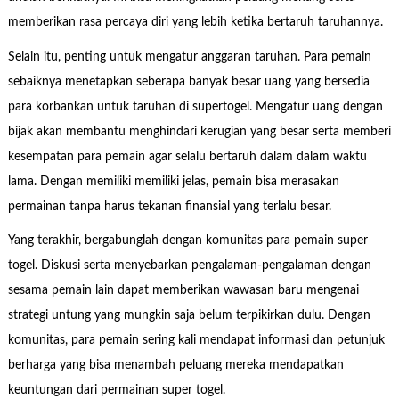
memberikan rasa percaya diri yang lebih ketika bertaruh taruhannya.
Selain itu, penting untuk mengatur anggaran taruhan. Para pemain
sebaiknya menetapkan seberapa banyak besar uang yang bersedia
para korbankan untuk taruhan di supertogel. Mengatur uang dengan
bijak akan membantu menghindari kerugian yang besar serta memberi
kesempatan para pemain agar selalu bertaruh dalam dalam waktu
lama. Dengan memiliki memiliki jelas, pemain bisa merasakan
permainan tanpa harus tekanan finansial yang terlalu besar.
Yang terakhir, bergabunglah dengan komunitas para pemain super
togel. Diskusi serta menyebarkan pengalaman-pengalaman dengan
sesama pemain lain dapat memberikan wawasan baru mengenai
strategi untung yang mungkin saja belum terpikirkan dulu. Dengan
komunitas, para pemain sering kali mendapat informasi dan petunjuk
berharga yang bisa menambah peluang mereka mendapatkan
keuntungan dari permainan super togel.