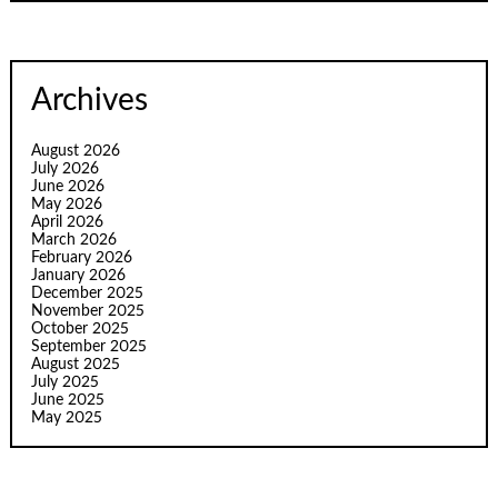
Archives
August 2026
July 2026
June 2026
May 2026
April 2026
March 2026
February 2026
January 2026
December 2025
November 2025
October 2025
September 2025
August 2025
July 2025
June 2025
May 2025