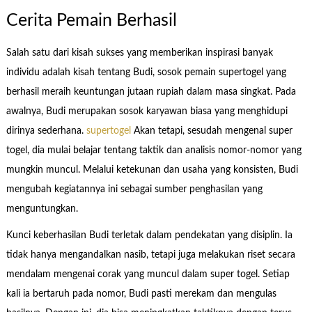
Cerita Pemain Berhasil
Salah satu dari kisah sukses yang memberikan inspirasi banyak
individu adalah kisah tentang Budi, sosok pemain supertogel yang
berhasil meraih keuntungan jutaan rupiah dalam masa singkat. Pada
awalnya, Budi merupakan sosok karyawan biasa yang menghidupi
dirinya sederhana.
supertogel
Akan tetapi, sesudah mengenal super
togel, dia mulai belajar tentang taktik dan analisis nomor-nomor yang
mungkin muncul. Melalui ketekunan dan usaha yang konsisten, Budi
mengubah kegiatannya ini sebagai sumber penghasilan yang
menguntungkan.
Kunci keberhasilan Budi terletak dalam pendekatan yang disiplin. Ia
tidak hanya mengandalkan nasib, tetapi juga melakukan riset secara
mendalam mengenai corak yang muncul dalam super togel. Setiap
kali ia bertaruh pada nomor, Budi pasti merekam dan mengulas