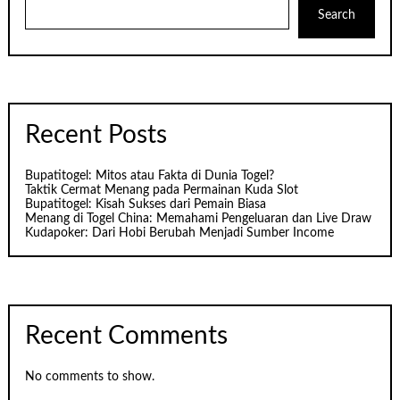
Search
Recent Posts
Bupatitogel: Mitos atau Fakta di Dunia Togel?
Taktik Cermat Menang pada Permainan Kuda Slot
Bupatitogel: Kisah Sukses dari Pemain Biasa
Menang di Togel China: Memahami Pengeluaran dan Live Draw
Kudapoker: Dari Hobi Berubah Menjadi Sumber Income
Recent Comments
No comments to show.