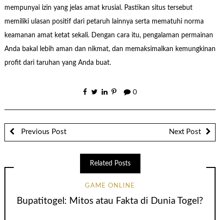
mempunyai izin yang jelas amat krusial. Pastikan situs tersebut
memiliki ulasan positif dari petaruh lainnya serta mematuhi norma
keamanan amat ketat sekali. Dengan cara itu, pengalaman permainan
Anda bakal lebih aman dan nikmat, dan memaksimalkan kemungkinan
profit dari taruhan yang Anda buat.
0
Previous Post
Next Post
Related Posts
GAME ONLINE
Bupatitogel: Mitos atau Fakta di Dunia Togel?