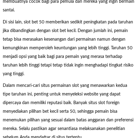
membuatnya cocok bagi para pemula dan mereka yang ingin bermain
santai.
Di sisi lain, slot bet 50 memberikan sedikit peningkatan pada taruhan
jika dibandingkan dengan slot bet kecil. Dengan jumlah ini, pemain
tetap bisa merasakan kesenangan dari permainan namun dengan
kemungkinan memperoleh keuntungan yang lebih tinggi. Taruhan 50
menjadi opsi yang baik bagi para pemain yang merasa terhadap
taruhan lebih tinggi tetapi tetap tidak ingin menghadapi tingkat risiko
yang tinggi.
Dalam mencari-cari situs permainan slot yang menawarkan kedua
tipe taruhan ini, penting untuk menyeleksi website yang dapat
dipercaya dan memiliki reputasi baik. Banyak situs slot foreign
menyediakan pilihan bet kecil serta 50, sehingga pemain bisa
menemukan pilihan yang sesuai dalam batas anggaran dan preferensi
mereka. Selalu pastikan agar senantiasa melaksanakan penelitian
sebelum Anda mendaftar di situs tertentu.