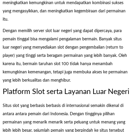
meningkatkan kemungkinan untuk mendapatkan kombinasi sukses
yang mengasyikkan, dan meningkatkan kegembiraan dari permainan
itu.
Dengan memilih server slot luar negeri yang dapat dipercaya, para
pemain tinggal bisa mengalami pengalaman bermain. Banyak situs
luar negeri yang menyediakan slot dengan pengembalian (return to
player) yang tinggi serta beragam permainan yang lebih banyak. Oleh
karena itu, bermain taruhan slot 100 tidak hanya menambah
kemungkinan kemenangan, tetapi juga membuka akses ke permainan
yang lebih berkualitas dan menghibur.
Platform Slot serta Layanan Luar Negeri
Situs slot yang berbasis berbasis di internasional semakin dikenal di
antara antara pemain dari Indonesia. Dengan tingginya pilihan
permainan yang menarik menarik serta peluang untuk menang yang
lebih lebih besar, sejumlah pemain yang berpindah ke situs tersebut