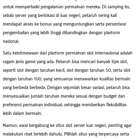
untuk memperbaiki pengalaman permainan mereka. Di samping itu,
sebab server yang berlokasi di luar negeri, petaruh sering kali
mendapat akses ke bonus yang menguntungkan serta persentase
pengembalian yang lebih tinggi dibandingkan dengan platform
nasional.
Satu keistimewaan dari platform permainan slot internasional adalah
ragam jenis game yang ada. Petaruh bisa mencari banyak tipe slot,
seperti slot dengan taruhan kecil, slot dengan taruhan 50, serta slot
dengan taruhan 100, yang semuanya menawarkan kualitas bermain
yang berbeda berbeda. Dengan sejumlah besar variasi, petaruh bisa
menyesuaikan jumlah taruhan mereka sesuai dengan budget dan
preferensi permainan individual, sehingga memberikan fleksibilitas
lebih dalam bermain.
Namun, awal bergabung ke situs slot server luar negeri, penting agar
melakukan riset terlebih dahulu. Pilihlah situs yang terpercaya serta