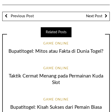
Previous Post
Next Post
Related Posts
GAME ONLINE
Bupatitogel: Mitos atau Fakta di Dunia Togel?
GAME ONLINE
Taktik Cermat Menang pada Permainan Kuda
Slot
GAME ONLINE
Bupatitogel: Kisah Sukses dari Pemain Biasa