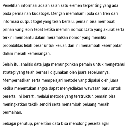
Penelitian informasi adalah salah satu elemen terpenting yang ada
pada permainan kudatogel. Dengan memahami pola dan tren dari
informasi output togel yang telah berlalu, pemain bisa membuat
pilihan yang lebih tepat ketika memilih nomor. Data yang akurat serta
terkini membantu dalam meramalkan nomor yang memiliki
probabilitas lebih besar untuk keluar, dan ini menambah kesempatan
dalam meraih kemenangan.
Selain itu, analisis data juga memungkinkan pemain untuk mengetahui
strategi yang telah berhasil digunakan oleh juara sebelumnya.
Memperhatikan serta mempelajari metode yang dipakai oleh juara
ketika menentukan angka dapat menyediakan wawasan baru untuk
peserta. Ini berarti, melalui metode yang terstruktur, pemain bisa
meningkatkan taktik sendiri serta menambah peluang meraih
permainan.
Sebagai penutup, penelitian data bisa menolong peserta agar