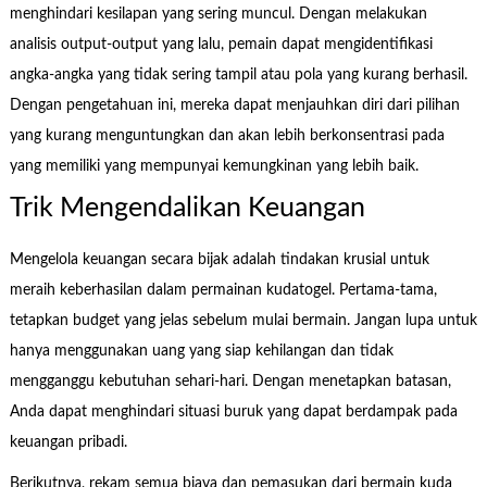
menghindari kesilapan yang sering muncul. Dengan melakukan
analisis output-output yang lalu, pemain dapat mengidentifikasi
angka-angka yang tidak sering tampil atau pola yang kurang berhasil.
Dengan pengetahuan ini, mereka dapat menjauhkan diri dari pilihan
yang kurang menguntungkan dan akan lebih berkonsentrasi pada
yang memiliki yang mempunyai kemungkinan yang lebih baik.
Trik Mengendalikan Keuangan
Mengelola keuangan secara bijak adalah tindakan krusial untuk
meraih keberhasilan dalam permainan kudatogel. Pertama-tama,
tetapkan budget yang jelas sebelum mulai bermain. Jangan lupa untuk
hanya menggunakan uang yang siap kehilangan dan tidak
mengganggu kebutuhan sehari-hari. Dengan menetapkan batasan,
Anda dapat menghindari situasi buruk yang dapat berdampak pada
keuangan pribadi.
Berikutnya, rekam semua biaya dan pemasukan dari bermain kuda