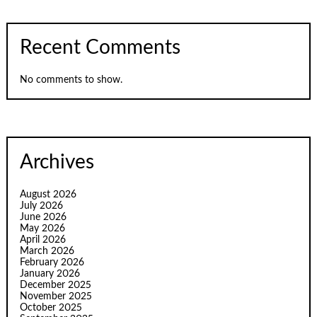
Recent Comments
No comments to show.
Archives
August 2026
July 2026
June 2026
May 2026
April 2026
March 2026
February 2026
January 2026
December 2025
November 2025
October 2025