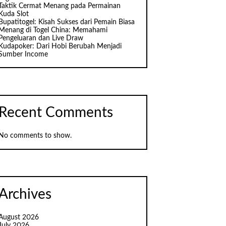
Taktik Cermat Menang pada Permainan
Kuda Slot
Bupatitogel: Kisah Sukses dari Pemain Biasa
Menang di Togel China: Memahami
Pengeluaran dan Live Draw
Kudapoker: Dari Hobi Berubah Menjadi
Sumber Income
Recent Comments
No comments to show.
Archives
August 2026
July 2026