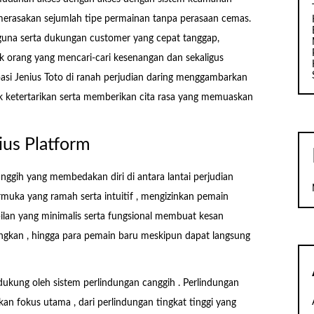
rasakan sejumlah tipe permainan tanpa perasaan cemas.
una serta dukungan customer yang cepat tanggap,
ak orang yang mencari-cari kesenangan dan sekaligus
asi Jenius Toto di ranah perjudian daring menggambarkan
ik ketertarikan serta memberikan cita rasa yang memuaskan
us Platform
ggih yang membedakan diri di antara lantai perjudian
tarmuka yang ramah serta intuitif , mengizinkan pemain
ilan yang minimalis serta fungsional membuat kesan
gkan , hingga para pemain baru meskipun dapat langsung
idukung oleh sistem perlindungan canggih . Perlindungan
akan fokus utama , dari perlindungan tingkat tinggi yang