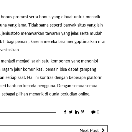
m bonus promosi serta bonus yang dibuat untuk menarik
na yang lama. Tidak sama seperti banyak situs yang lain
, jeniustoto menawarkan tawaran yang jelas serta mudah
bih bagi pemain, karena mereka bisa mengoptimalkan nilai
vestasikan.
ga menjadi menjadi salah satu komponen yang menonjol
 ragam jalur komunikasi, pemain bisa dapat gampang
setiap saat. Hal ini kontras dengan beberapa platform
memberi bantuan kepada pengguna. Dengan semua semua
 sebagai pilihan menarik di dunia perjudian online.
0
Next Post