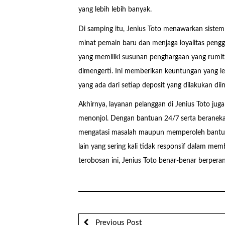
yang lebih lebih banyak.
Di samping itu, Jenius Toto menawarkan siste
minat pemain baru dan menjaga loyalitas penggu
yang memiliki susunan penghargaan yang rumit
dimengerti. Ini memberikan keuntungan yang le
yang ada dari setiap deposit yang dilakukan diin
Akhirnya, layanan pelanggan di Jenius Toto ju
menonjol. Dengan bantuan 24/7 serta beraneka
mengatasi masalah maupun memperoleh bantuan 
lain yang sering kali tidak responsif dalam 
terobosan ini, Jenius Toto benar-benar berperan
Previous Post