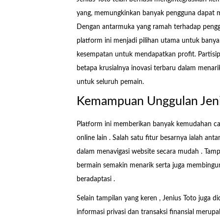
yang, memungkinkan banyak pengguna dapat me
Dengan antarmuka yang ramah terhadap pengg
platform ini menjadi pilihan utama untuk bany
kesempatan untuk mendapatkan profit. Partisip
betapa krusialnya inovasi terbaru dalam menar
untuk seluruh pemain.
Kemampuan Unggulan Jeni
Platform ini memberikan banyak kemudahan can
online lain . Salah satu fitur besarnya ialah an
dalam menavigasi website secara mudah . Tamp
bermain semakin menarik serta juga membingun
beradaptasi .
Selain tampilan yang keren , Jenius Toto juga d
informasi privasi dan transaksi finansial merup